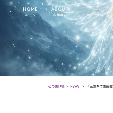
HOME
ABOUT
NEWS
ホーム
店舗案内
対面鑑定状況・店
心の架け橋
>
NEWS
>
『三重県で霊感霊