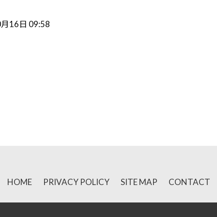
10月16日 09:58
r
e
共
有
HOME
PRIVACY POLICY
SITE MAP
CONTACT