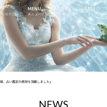
MENU
EKITEN
BASE①
舗新着状況
メニュー
エキテン
ショップ①
視、占い鑑定の感想を頂戴しました』
NEWS