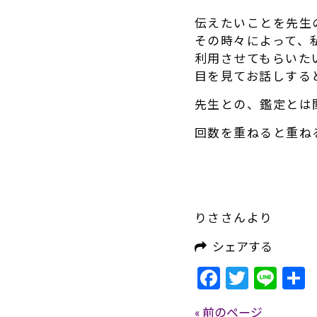
伝えたいことを先生
その時々によって、
利用させてもらいた
目を見てお話しする
先生との、
鑑定とは
回数を重ねると重ね
りささんより
シェアする
Facebook
Twitte
Lin
« 前のページ