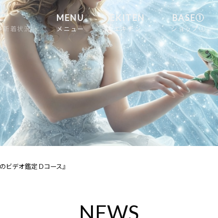
MENU
EKITEN
BASE①
舗新着状況
メニュー
エキテン
ショップ①
のビデオ鑑定 Dコース』
NEWS