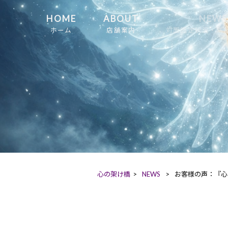
HOME
ABOUT
NEWS
ホーム
店舗案内
対面鑑定状況・店
心の架け橋
>
NEWS
>
お客様の声：『心