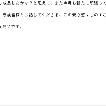
し成長したかな？と思えて、
また今月も新たに頑張っ
、守護霊様とお話してくださる、
この安心感はものす
な商品です。
r
e
共
有