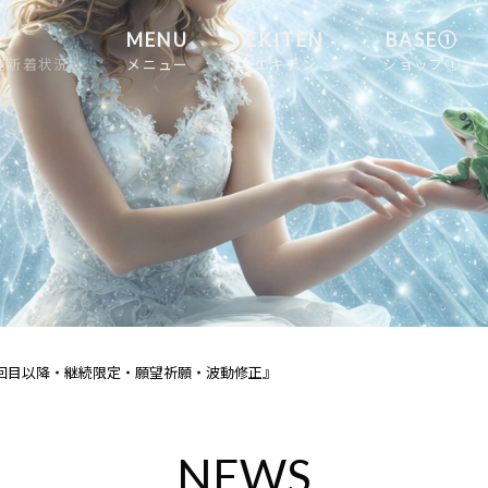
MENU
EKITEN
BASE①
舗新着状況
メニュー
エキテン
ショップ①
回目以降・継続限定・願望祈願・波動修正』
NEWS