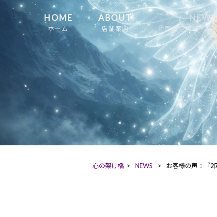
HOME
ABOUT
NEWS
ホーム
店舗案内
対面鑑定状況・店
心の架け橋
>
NEWS
>
お客様の声：『2