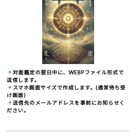
対面鑑定の翌日中に
、
WEBPファイル形式
で
送信します。
スマホ画面サイズ
で作成します。(通常待ち受
け画面)
送信先のメールアドレス
を事前にお知らせく
ださい。