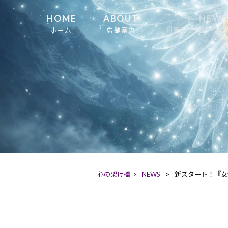
HOME
ABOUT
NEWS
ホーム
店舗案内
対面鑑定状況・店
心の架け橋
>
NEWS
>
新スタート！『女