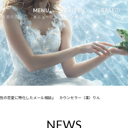
MENU
EKITEN
BASE①
舗新着状況
メニュー
エキテン
ショップ①
性の恋愛に特化したメール相談』 カウンセラー（凛）りん
NEWS