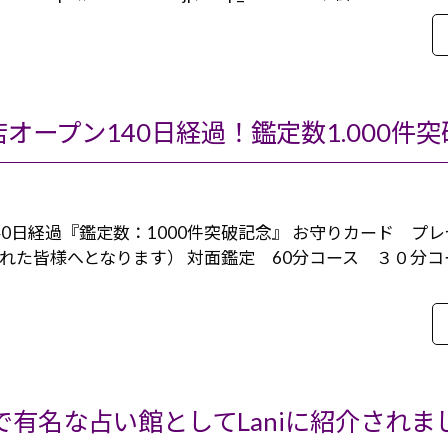
オープン140日経過！鑑定数1.000件
40日経過『鑑定数：1000件突破記念』 お守りカード プ
れた皆様へとなります） 対面鑑定 60分コース ３０分
で有名な占い館としてLaniに紹介されま