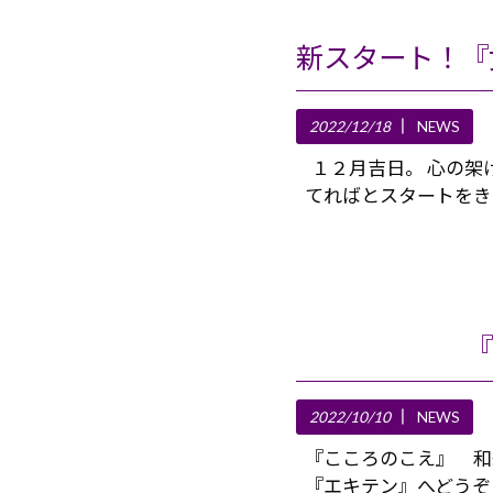
2022/12/18
NEWS
１２月吉日。 心の架
てればとスタートをき
『
2022/10/10
NEWS
『こころのこえ』 和
『エキテン』へどうぞ！ http