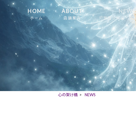
HOME
ABOUT
NEWS
ホーム
店舗案内
対面鑑定状況・店
心の架け橋
>
NEWS