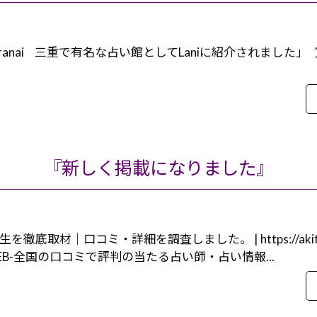
o.jp/mie-uranai 三重で有名な占い館としてLaniに紹介されま
『新しく掲載になりました』
底取材｜口コミ・詳細を調査しました。 | https://akita-nc
WEB-全国の口コミで評判の当たる占い師・占い情報...