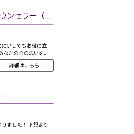
新スタート！『女性の恋愛に特化したメール相談』 カウンセラー（凛）りん
共に少しでもお役に立
なたの心の思いを...
詳細はこちら
）』
りました！ 下記より