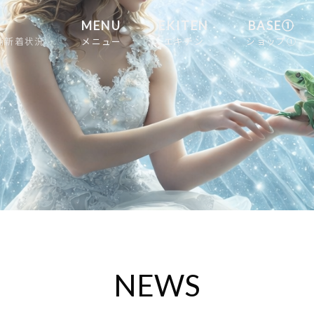
MENU
EKITEN
BASE①
舗新着状況
メニュー
エキテン
ショップ①
NEWS